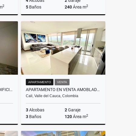
4
Alcobas
2
Garaje
2
2
 m
5
Baños
240
Área m
lquiler
Venta
Alquiler
00
$835.000.000
$4.500.000
APARTAMENTO
VENTA
APARTAMENTO EN VENTA EN EDIFICIO EN VIPASA, NORTE DE CALI.
APARTAMENTO EN VENTA AMOBLADO, CIUDAD JARDÍN CALI
Cali, Valle del Cauca, Colombia
3
Alcobas
2
Garaje
2
3
Baños
120
Área m
Venta
Venta