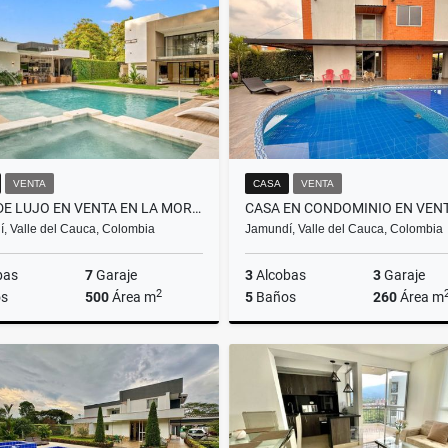
$4.000.000
$330.000.000
VENTA
CASA
VENTA
CASA DE LUJO EN VENTA EN LA MORADA- JAMUNDI
, Valle del Cauca, Colombia
Jamundí, Valle del Cauca, Colombia
bas
7
Garaje
3
Alcobas
3
Garaje
2
s
500
Área m
5
Baños
260
Área m
Venta
$2.600.000.000
$840.000.000