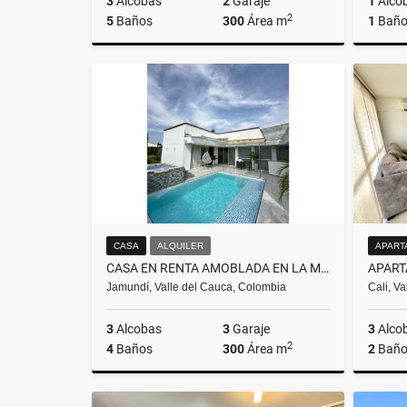
3
Alcobas
2
Garaje
1
Alco
2
5
Baños
300
Área m
1
Bañ
Venta
$2.400.000.000
CASA
ALQUILER
APART
CASA EN RENTA AMOBLADA EN LA MORADA - JAMUNDI
Jamundí, Valle del Cauca, Colombia
Cali, V
3
Alcobas
3
Garaje
3
Alco
2
4
Baños
300
Área m
2
Baño
Alquiler