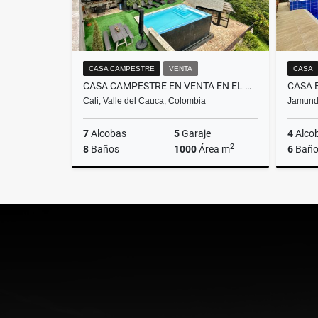
CASA CAMPESTRE
VENTA
CASA
CASA CAMPESTRE EN VENTA EN EL MAMEYAL- OESTE
Cali, Valle del Cauca, Colombia
Jamundí
7
Alcobas
5
Garaje
4
Alco
2
8
Baños
1000
Área m
6
Baño
Venta
$3.200.000.000