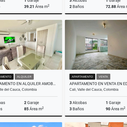
bas
1
Garaje
3
Alcobas
1
Garaje
2
o
39.21
Área m
2
Baños
72.88
Área
Alquiler
Venta
A
$1.950.000
$10.000
$3.500.0
AMENTO
ALQUILER
APARTAMENTO
VENTA
APARTAMENTO EN ALQUILER AMOBLADO EN VALLE DEL LILI
alle del Cauca, Colombia
Cali, Valle del Cauca, Colombia
bas
2
Garaje
3
Alcobas
1
Garaje
2
2
s
85
Área m
3
Baños
90
Área m
Alquiler