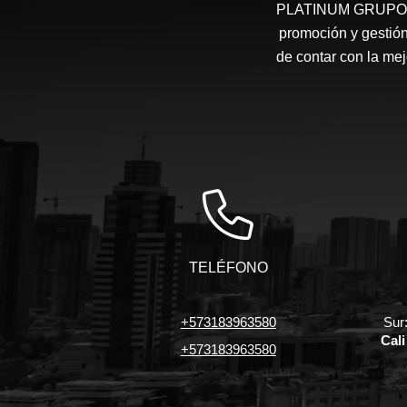
PLATINUM GRUPO INM
promoción y gestión
de contar con la mej
TELÉFONO
+573183963580
Sur:
Cali
+573183963580