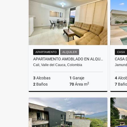
$9.500.000
APARTAMENTO
ALQUILER
CASA
APARTAMENTO AMOBLADO EN ALQUILER EN BOCHALEMA -CALI
Cali, Valle del Cauca, Colombia
Jamundí
3
Alcobas
1
Garaje
4
Alco
2
2
Baños
70
Área m
7
Baño
Alquiler
$3.600.000