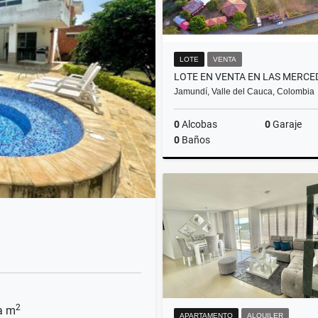
LOTE
VENTA
Jamundí, Valle del Cauca, Colombia
0
Alcobas
0
Garaje
0
Baños
$3.190.000.000
2
a m
APARTAMENTO
ALQUILER