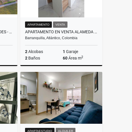
APARTAMENTO
VENTA
LOTE EN VENTA EN LAS MERCEDES - JAMUNDI
APARTAMENTO EN VENTA ALAMEDA DEL RIO - BARRANQUILLA
Barranquilla, Atlántico, Colombia
2
Alcobas
1
Garaje
2
2
Baños
60
Área m
Venta
Venta
$237.000.000
APARTAESTUDIO
ALQUILER