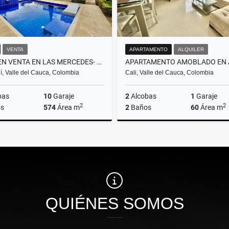
VENTA
APARTAMENTO
ALQUILER
CASA EN VENTA EN LAS MERCEDES- JAMUNDI
, Valle del Cauca, Colombia
Cali, Valle del Cauca, Colombia
bas
10
Garaje
2
Alcobas
1
Garaje
2
2
s
574
Área m
2
Baños
60
Área m
Venta
A
$2.450.000.000
$3.300.000
QUIÉNES SOMOS