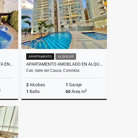
$850.000.000
APARTAMENTO
ALQUILER
CASA EN CONDOMINIO EN VENTA EN LA MORADA
APARTAMENTO AMOBLADO EN ALQUILER EN VALLE DEL LILI
Cali, Valle del Cauca, Colombia
2
Alcobas
1
Garaje
2
2
1
Baño
60
Área m
Venta
Alquiler
$3.000.000