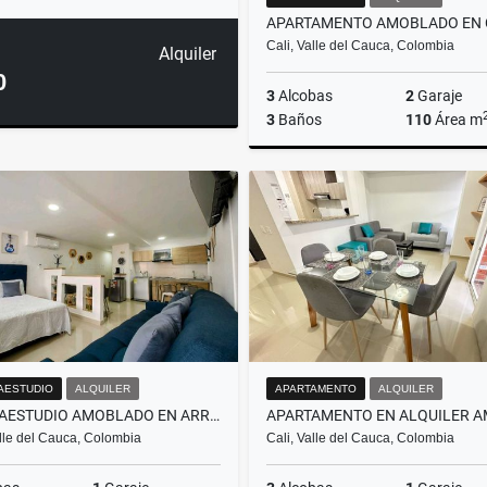
Cali, Valle del Cauca, Colombia
Alquiler
0
3
Alcobas
2
Garaje
3
Baños
110
Área m
A
$5.000.000
AESTUDIO
ALQUILER
APARTAMENTO
ALQUILER
APARTAESTUDIO AMOBLADO EN ARRIENDO EN EDIFICIO EN LA FLORA, CALI
alle del Cauca, Colombia
Cali, Valle del Cauca, Colombia