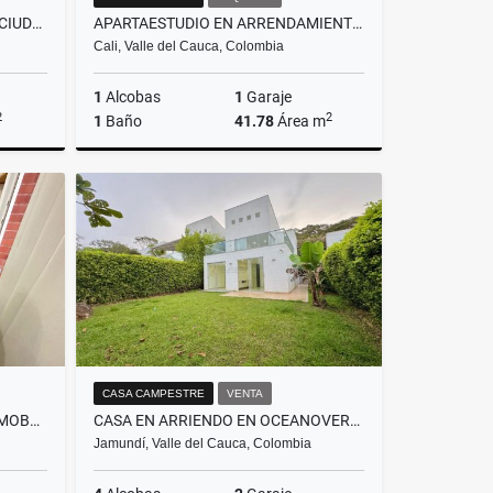
APARTAMENTO AMOBLADO EN CIUDAD JARDÍN -CALI
APARTAESTUDIO EN ARRENDAMIENTO EN EDIFICIO EN EL GRAN LIMONAR, CALI
Cali, Valle del Cauca, Colombia
1
Alcobas
1
Garaje
2
2
1
Baño
41.78
Área m
lquiler
Alquiler
$1.900.000
CASA CAMPESTRE
VENTA
APARTAMENTO EN ALQUILER AMOBLADO EN VALLE DEL LILI CALI.
CASA EN ARRIENDO EN OCEANOVERDE- JAMUNDI
Jamundí, Valle del Cauca, Colombia