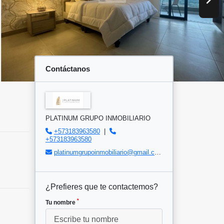
Contáctanos
PLATINUM GRUPO INMOBILIARIO
+573183963580
|
+573183963580
platinumgrupoinmobiliario@gmail.com
¿Prefieres que te contactemos?
*
Tu nombre