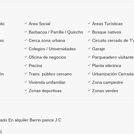
ado
Área Social
Áreas Turísticas
Barbacoa / Parrilla / Quincho
Bosque nativos
es
Cerca zona urbana
Circuito cerrado de T
Colegios / Universidades
Garaje
Oficina de negocios
Parqueadero visitante
Piscina
Planta eléctrica
ón
Trans. público cercano
Urbanización Cerrada
Vivienda unifamiliar
Zona campestre
Zonas deportivas
Zonas verdes
ado En alquiler Barrio pance J.C
li