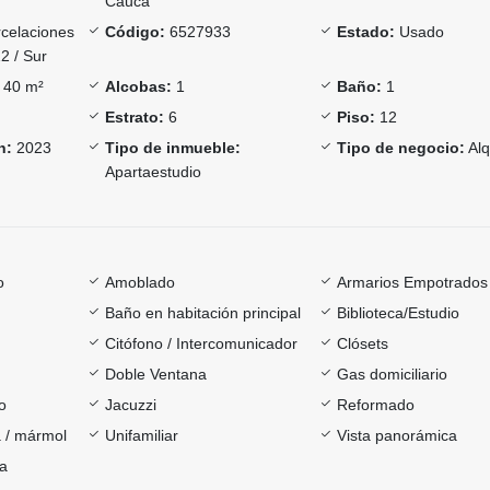
Cauca
celaciones
Código:
6527933
Estado:
Usado
2 / Sur
40 m²
Alcobas:
1
Baño:
1
Estrato:
6
Piso:
12
n:
2023
Tipo de inmueble:
Tipo de negocio:
Alq
Apartaestudio
o
Amoblado
Armarios Empotrados
Baño en habitación principal
Biblioteca/Estudio
Citófono / Intercomunicador
Clósets
Doble Ventana
Gas domiciliario
o
Jacuzzi
Reformado
 / mármol
Unifamiliar
Vista panorámica
ía