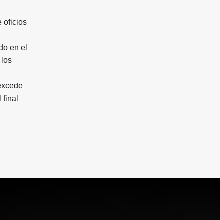
oficios
do en el
 los
 excede
 final